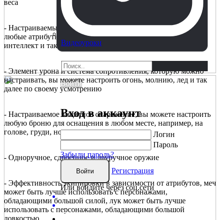
веса
- Настраиваемые атрибуты персонажа, вы можете настроить
любые атрибуты, такие как сила, ловкость, жизненная сила,
Видеоуроки
интеллект и так далее, по своему усмотрению
- Элемент урона и система сопротивления, которую можно
настраивать, вы можете настроить огонь, молнию, лед и так
Войти
далее по своему усмотрению
Вход в аккаунт
- Настраиваемое защитное снаряжение, вы можете настроить
любую броню для оснащения в любом месте, например, на
голове, груди, ногах, по вашему желанию
Логин
Пароль
Забыли пароль?
- Одноручное, сдвоенное и двуручное оружие
Регистрация
Войти
- Эффективность экипировки в зависимости от атрибутов, меч
Или войдите через соц.сети
может быть лучше использовать с персонажами,
обладающими большой силой, лук может быть лучше
использовать с персонажами, обладающими большой
ловкостью