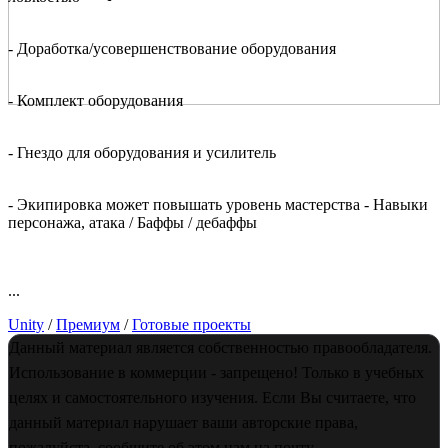
- Доработка/усовершенствование оборудования
- Комплект оборудования
- Гнездо для оборудования и усилитель
- Экипировка может повышать уровень мастерства - Навыки
персонажа, атака / Баффы / дебаффы
...
Unity
/
Премиум
/
Готовые проекты
Данный материал является собственностью правообладателя.
Использование в коммерции - запрещено! Только в учебных
целях и самостоятельного изучения. Если Вы считаете, что
данный материал нарушает ваши авторские права,
пожалуйста, сообщите об этом нам на почту