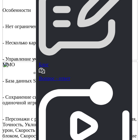
Особенности
- Нет ограничения CCU
- Несколько картографических серверов для режима MMO
- Управление учетной записью и персонажами для режима
MMO
Блог
Вопрос - ответ
- База данных Sqlite, MySQL для режима MMO
- Сохранение символов в виде двоичного файла для
одиночной игры / режима локальной сети
- Персонажи с различными характеристиками (Hp, Mp, Броня,
Точность, Уклонение, Критическая скорость, Критический
урон, Скорость блокирования, Скорость нанесения урона
блоком, Скорость перемещения, Скорость атаки, Ограничение