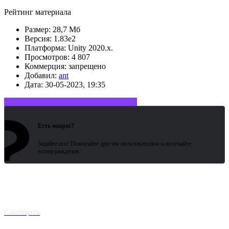
Рейтинг материала
Размер:
28,7 Мб
Версия:
1.83e2
Платформа:
Unity 2020.x.
Просмотров:
4 807
Коммерция:
запрещено
Добавил:
ant
Дата:
30-05-2023, 19:35
?
Войдите или зарегистрируйтесь
Есть вопрос?
Задайте его! Помогайте другим пользователям и получайте
вознаграждения.
Битая
ссылка? Сообщите!
Сообщить