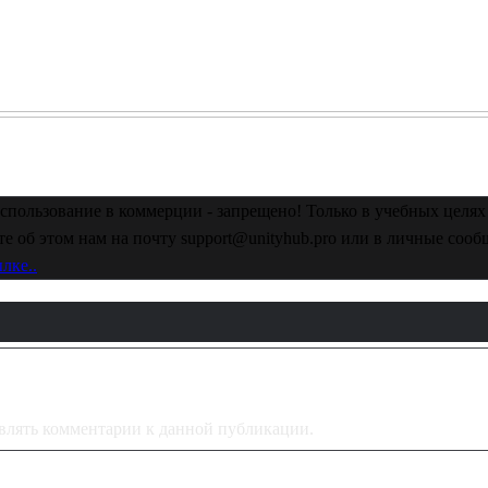
спользование в коммерции - запрещено! Только в учебных целях 
е об этом нам на почту support@unityhub.pro или в личные соо
лке..
тавлять комментарии к данной публикации.