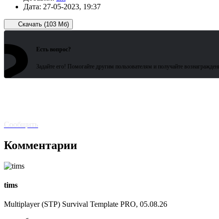
Дата:
27-05-2023, 19:37
Скачать (103 Мб)
?
Есть вопрос?
Задайте его! Помогайте другим пользователям и получайте вознагражден
Битая
ссылка? Сообщите!
Сообщить
Комментарии
tims
Multiplayer (STP) Survival Template PRO, 05.08.26