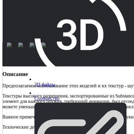
Описание
3D файлы
Предполагаемое использование этих моделей и их текстур - шут
Текстуры высокого разрешения, экспортированные из Substance
Сообщество
элемент для каждого оружия, требующий анимации, был отсоед
можете уменьшить масштаб текстур с 4K до 2K или 1K в завис
Важное примечание: Снаряжение, анимация, оружие или звуки
Технические детали