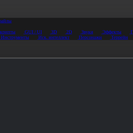
файлы
крипты
GUI / UI
3D
2D
Звуки
Эффекты
П
Инструменты
Иск. интеллект
Персонажи
Террейн