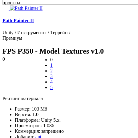
проекты
Path Painter II
Unity / Инструменты / Террейн /
Премиум
FPS P350 - Model Textures v1.0
0
0
1
2
3
4
5
Рейтинг материала
Размер:
103 Мб
Версия:
1.0
Платформа:
Unity 5.x.
Просмотров:
1 086
Коммерция:
запрещено
Добавил:
ant