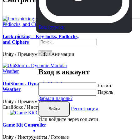
Видеоуроки
Lock-picking – Key locks, Padlocks,
and Ciphers
Войти
Unity / Премиум / 3D / Анимации
Вход в аккаунт
UniStorm - Dynamic Modular
Логин
Weather
Пароль
Забыли пароль?
Unity / Премиум / Шейдеры /
Скайбокс / Инструменты
Регистрация
Войти
Или войдите через соц.сети
Game Kit Controller
Unity / Инструменты / Готовые