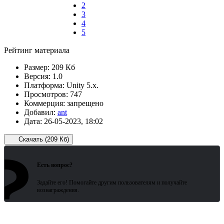
2
3
4
5
Рейтинг материала
Размер:
209 Кб
Версия:
1.0
Платформа:
Unity 5.x.
Просмотров:
747
Коммерция:
запрещено
Добавил:
ant
Дата:
26-05-2023, 18:02
Скачать (209 Кб)
?
Зарегистрированные пользователи
ожидают всего 15 секунд.
Есть вопрос?
Задайте его! Помогайте другим пользователям и получайте
вознаграждения.