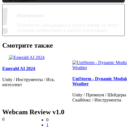
!
Информация
Посетители, находящиеся в группе
Гости
, не могут
оставлять комментарии к данной публикации.
Смотрите также
Emerald AI 2024
UniStorm - Dynamic Modul
Unity / Инструменты / Иск.
Weather
интеллект
Unity / Премиум / Шейдеры 
Скайбокс / Инструменты
Webcam Review v1.0
0
0
1