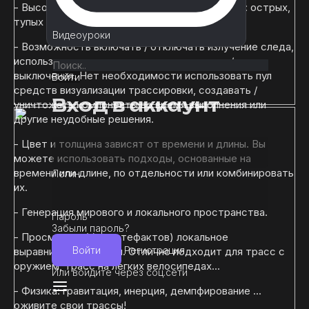
- Высококачественная обработка углов линии: острых,
тупых или закругленных.
Видеоуроки
- Возможность включать / отключать излучение следа,
используя один переключатель включения /
выключения. Нет необходимости использовать пул
Войти
средств визуализации трассировки, создавать /
Вход в аккаунт
уничтожать компоненты во время выполнения или
другие неудобные решения.
- Цвет и толщина зависят от времени и длины. Вы
можете использовать подходы, основанные на
времени или длине, по отдельности или комбинировать
Логин
их.
- Генерация мирового и локального пространства.
Пароль
Забыли пароль?
- Просмотр и (без артефактов) локальное
Войти
Регистрация
выравнивание трассы. Отлично подходит для трасс с
оружием, трасс на легких велосипедах...
Или войдите через соц.сети
- Физика: гравитация, инерция, демпфирование ...
оживите свои трассы!