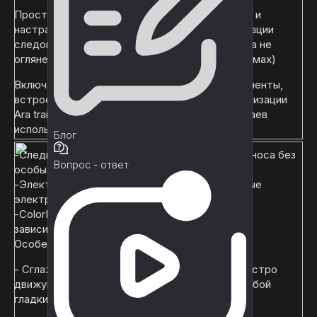
Простой в использовании, чрезвычайно гибкий и
настраиваемый. Замените средство визуализации
следов Unity по умолчанию на Ara, и вы никогда не
оглянетесь назад. (Работает на всех платформах)
Включает дополнительные служебные компоненты,
встроенные поверх базового средства визуализации
Ara trail для покрытия распространенных случаев
использования:
Блог
-Следы от шин: создавайте следы от шин и заноса без
Вопрос - ответ
особых усилий.
-Электрическая дуга: создавайте процедурные
электрические дуги.
-ColorFromSpeed: изменение цвета трассы в
зависимости от скорости.
Особенности:
- Сглаживание следов на основе сплайнов. Быстро
движущиеся объекты, наконец, оставят за собой
гладкий, как масло, след.