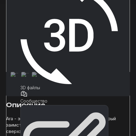
3D файлы
Сообщество
Описание
Ara - это продвинутый рендеринг трасс, который
заимствует концепции из систем частиц для
сверхзарядки ваших трасс.