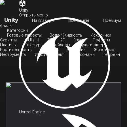
Unity
Открыть меню
Unity
На главную
Все файлы
Премиум
файлы
Категории
Готовые проекты
Вода / Жидкость
Исходники
Скрипты
GUI / UI
3D
2D
Звуки
Эффекты
Плагины
Текстуры
Шейдеры
Мультиплеер
Растительность
Скайбокс
Анимации
Животные
Инструменты
Иск. интеллект
Персонажи
Террейн
Unreal Engine