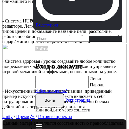
ближайшего и переднего.
- Система HUD, которая дает вам невероятную настройку в
Видеоуроки
редакторе. Легко создавайте целевые поля для различных
типов целей и показывайте название цели, расстояние,
работоспособность и другие атрибуты. Быстро настройте 2D-
радар / миникарту и настройте значки целей.
Войти
- Система здоровья / урона: создавайте любое количество
Вход в аккаунт
повреждаемых частей тела для своих мехов и управляйте
игровой механикой и эффектами, основанными на уроне.
Логин
Пароль
Забыли пароль?
- Искусственный интеллект противника: приведенный
пример искусственного интеллекта включает в себя
Регистрация
Войти
патрулирование и боевое поведение, с зонами боевых
действий для ограничения передвижения.
Или войдите через соц.сети
Unity
/
Премиум
/
Готовые проекты
Данный материал является собственностью правообладателя.