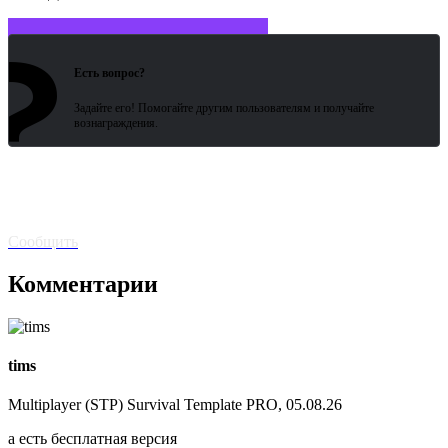
?
Войдите или зарегистрируйтесь
Есть вопрос?
Задайте его! Помогайте другим пользователям и получайте
вознаграждения.
Битая
ссылка? Сообщите!
Сообщить
Комментарии
tims
Multiplayer (STP) Survival Template PRO, 05.08.26
а есть бесплатная версия