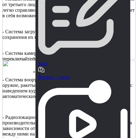
от третьего лица и из кабины пилота. Плавный, веселый и
легко справляющийся с неровностями и пандусами. Включает
в себя возможность установки реактивного ранца!
- Система загрузки для создания мехов с загрузками,
сохранения их в слотах и появления во время игры.
- Система камер - легко создавайте новые виды камер и
переключайтесь между ними во время игрового процесса.
Блог
Вопрос - ответ
- Система вооружения, включающая метательное и лучевое
оружие, ракеты, пушки Гатлинга и огнеметы. Поставляется с
наведением курсора на основе raycast, системой обогрева,
автоматическим прицеливанием и многим другим!
- Радиолокационная система, созданная с учетом высокой
производительности и экономичности. Отслеживайте цели в
зависимости от типа, команды и расстояния. Выбирайте
между ними на основе следующего, предыдущего,