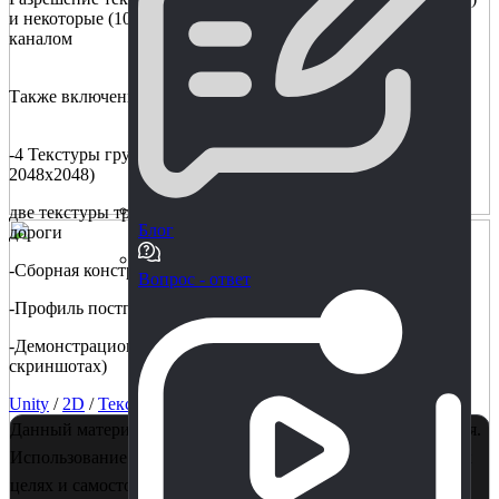
и некоторые (1024x512) Формат текстур: TGA, с альфа-
каналом
Также включены:
-4 Текстуры грунта (размытые, Карта нормалей, разрешение
2048x2048)
две текстуры травы, текстура грязевой лужи и текстура
Блог
дороги
-Сборная конструкция: Fly_effect
Вопрос - ответ
-Профиль постпроцесса
-Демонстрационная сцена 1x1 км (то, что вы видите на
скриншотах)
Unity
/
2D
/
Текстуры
Данный материал является собственностью правообладателя.
Использование в коммерции - запрещено! Только в учебных
целях и самостоятельного изучения. Если Вы считаете, что