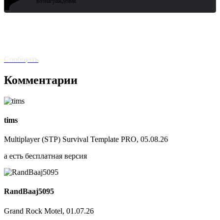
?
вознаграждения.
Битая
ссылка? Сообщите!
Сообщить
Комментарии
tims
Multiplayer (STP) Survival Template PRO, 05.08.26
а есть бесплатная версия
RandBaaj5095
Grand Rock Motel, 01.07.26