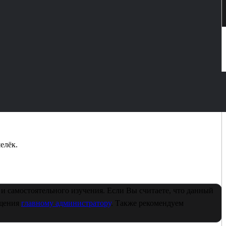
елёк.
и самостоятельного изучения. Если Вы считаете, что данный
бщения
главному администратору
. Также рекомендуем