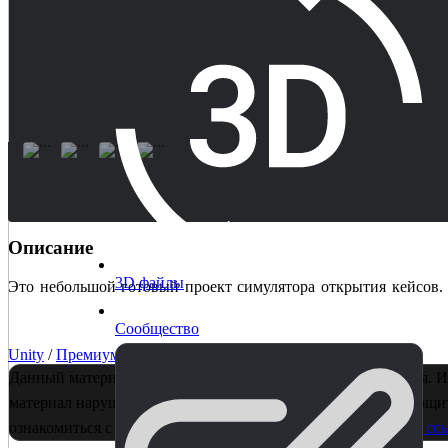
Описание
3D файлы
Это небольшой готовый проект симулятора открытия кейсов. В
Сообщество
Unity
/
Премиум
/
Готовые проекты
Данный материал является собственностью правообладателя. И
материал нарушает ваши авторские права, пожалуйста, сообщит
ознакомиться с информацией для правообладателей
по этой ссы