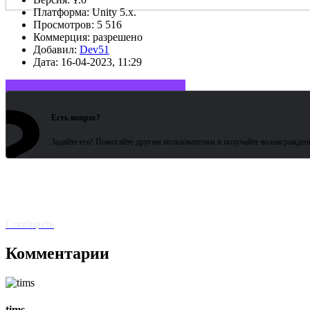
Платформа:
Unity 5.x.
Просмотров:
5 516
Коммерция:
разрешено
Добавил:
Dev51
Дата:
16-04-2023, 11:29
?
Войдите или зарегистрируйтесь
Есть вопрос?
Задайте его! Помогайте другим пользователям и получайте вознагражден
Битая
ссылка? Сообщите!
Сообщить
Комментарии
tims