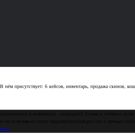
 нём присутствует: 6 кейсов, инвентарь, продажа скинов, кош
спользование в коммерции - запрещено! Только в учебных целях 
е об этом нам на почту support@unityhub.pro или в личные соо
лке..