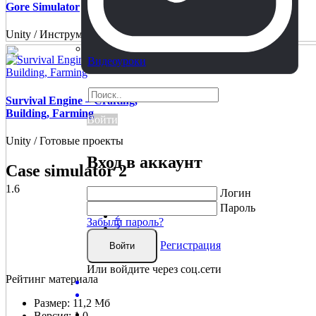
Gore Simulator
Unity / Инструменты
Видеоуроки
Survival Engine – Crafting,
Building, Farming
Войти
Unity / Готовые проекты
Вход в аккаунт
Case simulator 2
1.6
40
Логин
1
Пароль
2
Забыли пароль?
3
4
Регистрация
Войти
5
Или войдите через соц.сети
Рейтинг материала
Размер:
11,2 Мб
Версия:
1.0