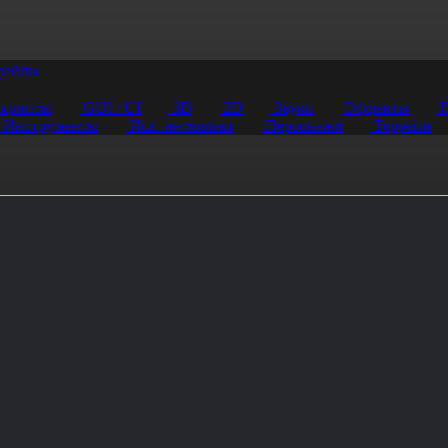
файлы
крипты
GUI / UI
3D
2D
Звуки
Эффекты
П
Инструменты
Иск. интеллект
Персонажи
Террейн