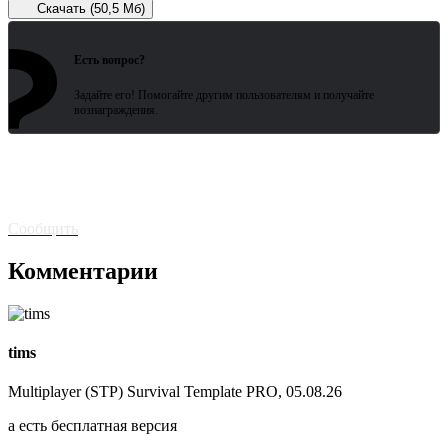
Скачать (50,5 Мб)
?
Зарегистрированные пользователи
ожидают всего 15 секунд.
Есть вопрос?
Задайте его! Помогайте другим пользователям и получайте
вознаграждения.
Битая
ссылка? Сообщите!
Сообщить
Комментарии
tims
Multiplayer (STP) Survival Template PRO, 05.08.26
а есть бесплатная версия