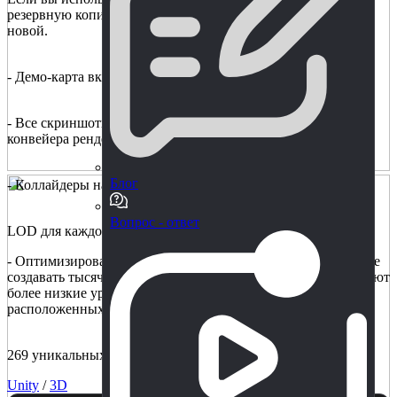
резервную копию своего проекта перед обновлением до
новой.
- Демо-карта включена в комплект поставки.
- Все скриншоты были сделаны с помощью стандартного
конвейера рендеринга в Unity 2019.2.
Блог
- Коллайдеры настраиваются для каждой модели
Вопрос - ответ
LOD для каждой модели.
- Оптимизирован по производительности, так что вы можете
создавать тысячи моделей. Модели автоматически используют
более низкие уровни детализации для моделей,
расположенных на большом расстоянии.
269 уникальных активов.
Unity
/
3D