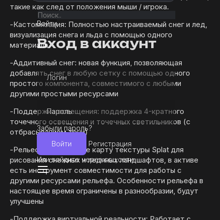
такие как след от положения мыши / игрока.
Войти
-Кастомизация: Полностью настраиваемый снег и лед,
визуализация снега и льда с помощью одного
Вход в аккаунт
материала
-Аддитивный снег: новая функция, позволяющая
добавлять снег в любую сетку с помощью одного
Логин
простого компонента, совместимого с любыми
другими простыми ресурсами
-Поддержка освещения: поддержка 4-кратного
Пароль
точечного освещения и точечных светильников (с
Забыли пароль?
отбрасыванием тени)
Войти
Регистрация
-Рельеф: Используйте карту текстуры Splat для
Или войдите через соц.сети
рисования снежных и ледяных ландшафтов, в активе
есть инструмент совместимости для работы с
другими ресурсами рельефа. Особенности рельефа в
настоящее время ограничены в разнообразии, будут
улучшены
-Поддержка виртуальной реальности: Работает с