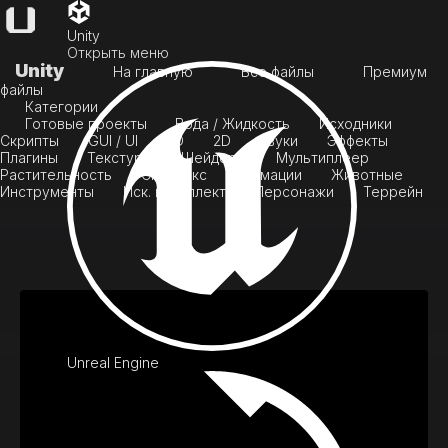
Unity
Открыть меню
Unity
На главную
Все файлы
Премиум
файлы
Категории
Готовые проекты
Вода / Жидкость
Исходники
Скрипты
GUI / UI
3D
2D
Звуки
Эффекты
Плагины
Текстуры
Шейдеры
Мультиплеер
Растительность
Скайбокс
Анимации
Животные
Инструменты
Иск. интеллект
Персонажи
Террейн
Unreal Engine