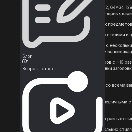
более 180 пиктограмм (32x32, 64x64, 128
256x256, 512x512) в белых и черных вар
более 100 уникальных иконок предмето
+100 кнопок с 10 различными стилями и 
04 различных стиля панелей с нескольк
альбомными, портретными и всплывающ
Блог
04 различных стиля заголовков с +10 ра
цветами. (Заголовки, заголовки заголовк
Вопрос - ответ
заголовков ...)
+100 рамок в соответствии со всеми в
потребностями в дизайне.
Индикаторы выполнения с различными с
цветами.
Ползунки и переключатели в разных стил
Выпадающие списки в нескольких стиля