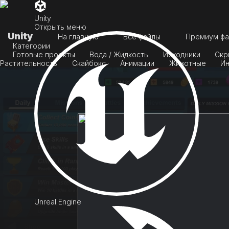
Unity
Открыть меню
Unity
На главную
Все файлы
Премиум фа
Категории
Готовые проекты
Вода / Жидкость
Исходники
Скр
Растительность
Скайбокс
Анимации
Животные
Ин
Unreal Engine