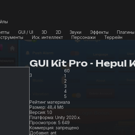
йлы
ипты
GUI / UI
3D
2D
Звуки
Эффекты
Плагины
струменты
Иск. интеллект
Персонажи
Террейн
GUI Kit Pro - Hepul K
60
3
1
2
3
4
5
Рейтинг материала
Размер:
48,4 Мб
Версия:
1.0
Платформа:
Unity 2020.x.
Просмотров:
5 649
Коммерция:
запрещено
Добавил:
ant