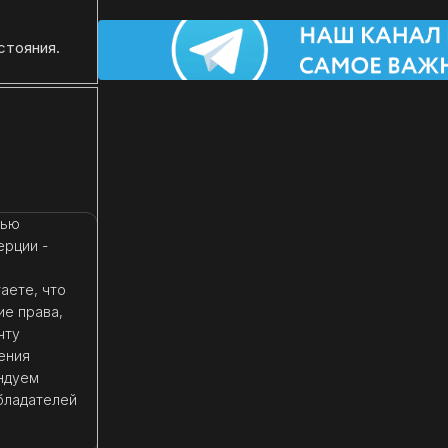
стояния.
тью
ерции -
аете, что
ие права,
чту
ения
ндуем
бладателей