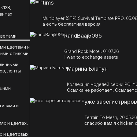
tims
x128,
иантах
Multiplayer (STP) Survival Template PRO, 05.0
а есть бесплатная версия
в
RandBaaj5095
цветами
ими цветами и
Grand Rock Motel, 01.07.26
ими стилями
I wan to exchange assets
зличными
Марина Блатун
ов, ленты
Коллекция моделей серии POLYG
ашими
Ссылка не работает. Ссылается
уже зарегистриро
тилями и
Terrain To Mesh, 20.05.26
ях и цветах.
спасибо вам я chicken 
х и цветовых