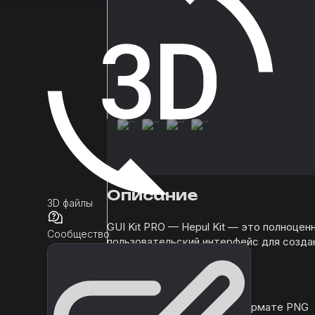
Описание
3D файлы
GUI Kit PRO — Hepul Kit — это полноцен
Сообщество
пользовательский интерфейс для созда
собственных игр.
Более 1500 источников в формате PNG