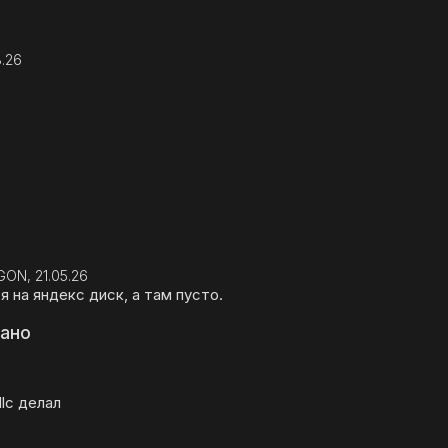
8.26
ON, 21.05.26
 на яндекс диск, а там пусто.
вано
dlc делал