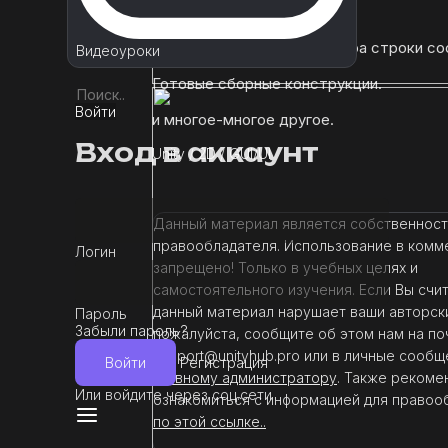
вариациях.
Несколько вариантов выбора строки со
Видеоуроки
Готовые сборные конструкции.
Войти
и многое-многое другое.
Вход в аккаунт
Unity
/
2D
/
GUI/UI
Данный материал является собственнос
правообладателя. Использование в комм
Логин
запрещено! Только в учебных целях и
самостоятельного изучения. Если Вы счит
данный материал нарушает ваши авторск
Пароль
Забыли пароль?
пожалуйста, сообщите об этом нам на по
support@unityhub.pro или в личные сообщ
Войти
Регистрация
главному администратору
. Также рекоме
Или войдите через соц.сети
ознакомиться с информацией для правоо
по этой ссылке..