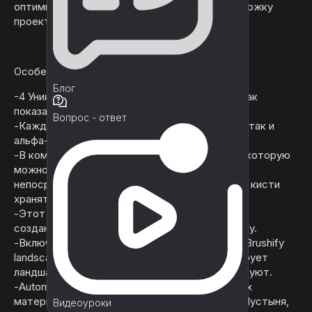
оптимизирован для игр AAA! #brushify в поддержку
проекта!
Особенности:
Блог
-4 Уникальные кисти для создания рельефа (как
показано выше)
Вопрос - ответ
-Каждая кисть рельефа содержит как сетки, так и
альфа-кисти.
-В комплект входит 1 текстура альфа-кисти, которую
можно использовать для создания гор
непосредственно в ландшафте. (4 отдельные кисти
хранятся в R G B A каналах текстуры.)
-Этот пакет содержит готовый уровень, уже
созданный с использованием ресурсов Brushify.
-Включает в себя автоматический материал Brushify
landscape, который автоматически текстурирует
ландшафт по мере того, как пользователи рисуют.
-Automaterial включает в себя 9 окрашиваемых
материалов для биомов: Трава, сухая трава, Пустыня,
Видеоуроки