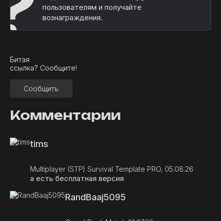
?
пользователям и получайте
вознаграждения.
Битая
ссылка? Сообщите!
Сообщить
Комментарии
tims
Multiplayer (STP) Survival Template PRO, 05.08.26
а есть бесплатная версия
RandBaaj5095