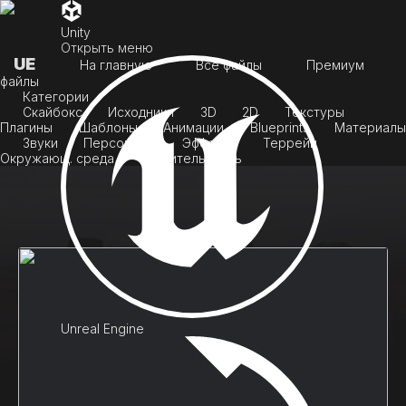
Unity
Открыть меню
UE
На главную
Все файлы
Премиум
файлы
Категории
Скайбокс
Исходники
3D
2D
Текстуры
Плагины
Шаблоны
Анимации
Blueprints
Материалы
Звуки
Персонажи
Эффекты
Террейн
Окружающ. среда
Растительность
Unreal Engine