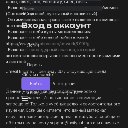
дюны, пляж, Лес, ForestDry, Снег, грязь
-Включены варианты текстур для нескольких биомов
(Снежный, луговой, пустынный и скалистый).
Войти
-Оптимизированная трава также включена в комплект
Вход в аккаунт
поставки
-Включает в себя кусты можжевельника
-Включает в себя полный набор камней
https://www.artstation.com/artwork/O10Pg
Логин
-Включает процедурный спавнер, который
автоматически покрывает склоны местности камнями
и листвой
Пароль
Unreal Engine
/
Премиум
/
3D
/
Окружающая среда
Забыли пароль?
Войти
Регистрация
Данный материал является собственностью
Или войдите через соц.сети
правообладателя. Использование в коммерции -
запрещено! Только в учебных целях и самостоятельного
изучения. Если Вы считаете, что данный материал
нарушает ваши авторские права, пожалуйста, сообщите
об этом нам на почту support@unityhub.pro или в личные