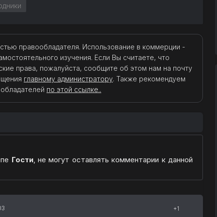
одники
стью правообладателя. Использование в коммерции -
амостоятельного изучения. Если Вы считаете, что
кие права, пожалуйста, сообщите об этом нам на почту
общения
главному администратору
. Также рекомендуем
ообладателей
по этой ссылке..
ппе
Гости
, не могут оставлять комментарии к данной
03
+1