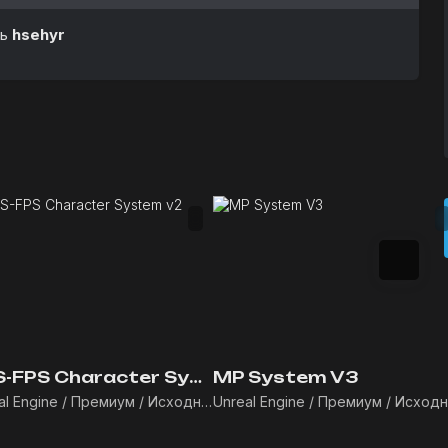
ль
hsehyr
TPS-FPS Character System v2
MP System V3
Unreal Engine / Премиум / Исходники / Blueprints