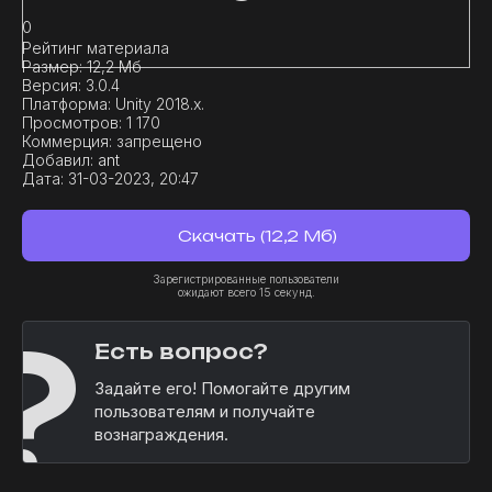
0
Рейтинг материала
Размер:
12,2 Мб
Версия:
3.0.4
Платформа:
Unity 2018.x.
Просмотров:
1 170
Коммерция:
запрещено
Добавил:
ant
Дата:
31-03-2023, 20:47
Скачать (12,2 Мб)
Зарегистрированные пользователи
ожидают всего 15 секунд.
?
Есть вопрос?
Задайте его! Помогайте другим
пользователям и получайте
вознаграждения.