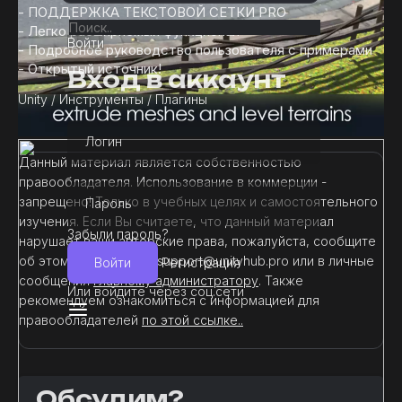
- ПОДДЕРЖКА ТЕКСТОВОЙ СЕТКИ PRO
- Легко расширяемый функционал
Войти
- Подробное руководство пользователя с примерами
- Открытый источник!
Вход в аккаунт
Unity
/
Инструменты
/
Плагины
Логин
Данный материал является собственностью
правообладателя. Использование в коммерции -
запрещено! Только в учебных целях и самостоятельного
Пароль
изучения. Если Вы считаете, что данный материал
Забыли пароль?
нарушает ваши авторские права, пожалуйста, сообщите
об этом нам на почту support@unityhub.pro или в личные
Войти
Регистрация
сообщения
главному администратору
. Также
Или войдите через соц.сети
рекомендуем ознакомиться с информацией для
правообладателей
по этой ссылке..
Обсудим?