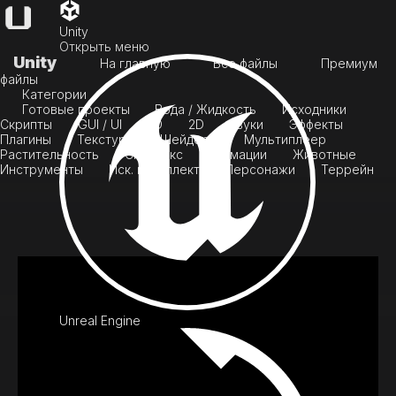
Unity
Открыть меню
Unity
На главную
Все файлы
Премиум
файлы
Категории
Готовые проекты
Вода / Жидкость
Исходники
Скрипты
GUI / UI
3D
2D
Звуки
Эффекты
Плагины
Текстуры
Шейдеры
Мультиплеер
Растительность
Скайбокс
Анимации
Животные
Инструменты
Иск. интеллект
Персонажи
Террейн
Unreal Engine