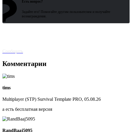
?
Есть вопрос?
Задайте его! Помогайте другим пользователям и получайте
вознаграждения.
Битая
ссылка? Сообщите!
Сообщить
Комментарии
tims
Multiplayer (STP) Survival Template PRO, 05.08.26
а есть бесплатная версия
RandBaaj5095