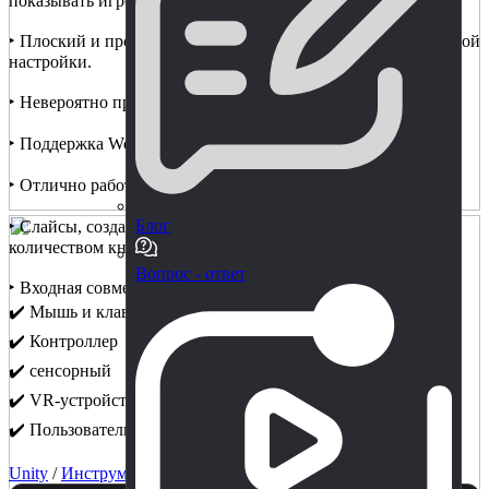
показывать игроку.
‣ Плоский и простой дизайн с возможностью индивидуальной
настройки.
‣ Невероятно простой справочник скриптов
‣ Поддержка World Space Canvas.
‣ Отлично работает с Unity Events
Блог
‣ Слайсы, созданные программно: вы не ограничены
количеством кнопок или предопределенных форм.
Вопрос - ответ
‣ Входная совместимость
✔️ Мышь и клавиатура
✔️ Контроллер
✔️ сенсорный
✔️ VR-устройства
✔️ Пользовательские элементы управления
Unity
/
Инструменты
/
GUI/UI