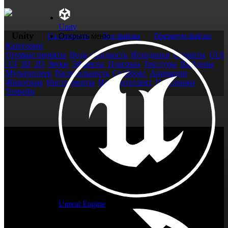
Unity
Unity
На главную
Открыть меню
Все файлы
Премиум файлы
Категории
Готовые проекты
Вода / Жидкость
Исходники
Скрипты
GUI
/ UI
3D
2D
Звуки
Эффекты
Плагины
Текстуры
Шейдеры
Мультиплеер
Растительность
Скайбокс
Анимации
Животные
Инструменты
Иск. интеллект
Персонажи
Террейн
Unreal Engine