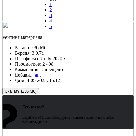
1
2
3
4
5
Рейтинг материала
Размер:
236 Мб
Версия:
3.0.7а
Платформа:
Unity 2020.x.
Просмотров:
2 498
Коммерция:
запрещено
Добавил:
ant
Дата:
4-05-2023, 15:12
Скачать (236 Мб)
?
Зарегистрированные пользователи
ожидают всего 15 секунд.
Есть вопрос?
Задайте его! Помогайте другим пользователям и получайте
вознаграждения.