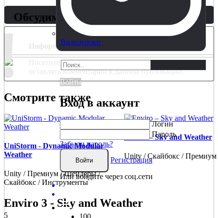
Обсудим?
!
Видеоуроки
Информация
Посетители, находящиеся в группе
Гости
, не могут
оставлять комментарии к данной публикации.
Войти
Смотрите также
Вход в аккаунт
Логин
Пароль
Enviro – Sky and Weather
Забыли пароль?
UniStorm - Dynamic Modular
Weather
Unity / Скайбокс / Премиум
Регистрация
Войти
Unity / Премиум / Шейдеры /
Или войдите через соц.сети
Скайбокс / Инструменты
Enviro 3 - Sky and Weather
5
100