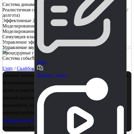
Система динамического времени суток с календарем.
Реалистичная симуляция положения солнца и луны (широта/
долгота)
Эффективные 2D-облака
Моделирование сезонов
Моделирование температуры
Симуляция влажности и снега
Управление эффектами частиц
Управление звуком
Процедурные грозы
Система событий для вашей игровой логики
Блог
Unity
/
Скайбокс
Вопрос - ответ
Данный материал является собственностью правообладателя.
Использование в коммерции - запрещено! Только в учебных
целях и самостоятельного изучения. Если Вы считаете, что
данный материал нарушает ваши авторские права,
пожалуйста, сообщите об этом нам на почту
support@unityhub.pro или в личные сообщения
главному
администратору
. Также рекомендуем ознакомиться с
информацией для правообладателей
по этой ссылке..