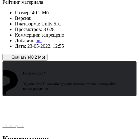
Рейтинг материала
Размер:
40.2 Мб
Версия:
Платформа:
Unity 5.x.
Просмотров:
3 628
Коммерция:
запрещено
Добавил:
ant
Дата:
23-05-2022, 12:55
Скачать (40.2 Мб)
?
Зарегистрированные пользователи
ожидают всего 15 секунд.
Есть вопрос?
Задайте его! Помогайте другим пользователям и получайте
вознаграждения.
Битая
ссылка? Сообщите!
Сообщить
Комментарии