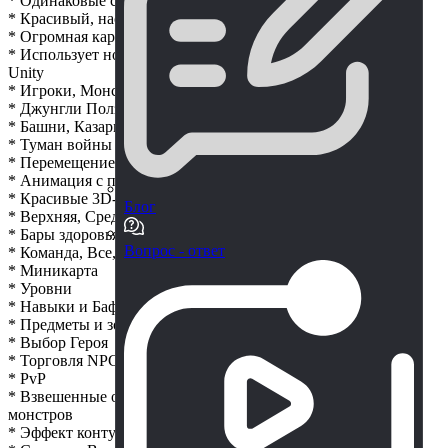
* Одинаковые сценарии для Клиента и сервера
* Красивый, настраиваемый пользовательский интерфейс
* Огромная карта размером с моба
* Использует новую систему пользовательского интерфейса
Unity
* Игроки, Монстры, NPC
* Джунгли Ползут
* Башни, Казармы, Базы
* Туман войны и проверка близости команды
* Перемещение с помощью навигации
* Анимация с помощью Mecanim
* Красивые 3D-модели
Блог
* Верхняя, Средняя, Нижняя полосы движения
* Бары здоровья на основе команды
Вопрос - ответ
* Команда, Все, Шепот, Информационный чат
* Миникарта
* Уровни
* Навыки и Баффы, Навыки AoE, Уровни навыков
* Предметы и золото
* Выбор Героя
* Торговля NPC
* PvP
* Взвешенные области навигационной сетки для ИИ
монстров
* Эффект контура наведения курсора мыши