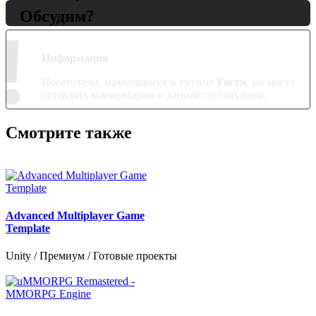
Обсудим?
!
Информация
Посетители, находящиеся в группе
Гости
, не могут
оставлять комментарии к данной публикации.
Смотрите также
Advanced Multiplayer Game
Template
Unity / Премиум / Готовые проекты