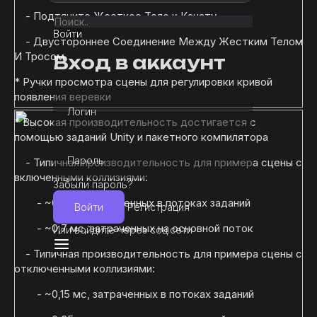
- Подтяните Жесткое Тело к Канату
Войти
- Двустороннее Соединение Между Жестким Телом
И Тросом
Вход в аккаунт
* Ручки просмотра сцены для регулировки кривой
появления веревки
Логин
* Высокая производительность достигается с
помощью заданий Unity и пакетного компилятора
Пароль
- Типичная производительность для примера сцены с
включенными коллизиями:
Забыли пароль?
- ~0,2 мс, затраченных в потоках заданий
Войти
Регистрация
- ~0,7 мс, затраченных на основной поток
Или войдите через соц.сети
- Типичная производительность для примера сцены с
отключенными коллизиями:
- ~0,15 мс, затраченных в потоках заданий