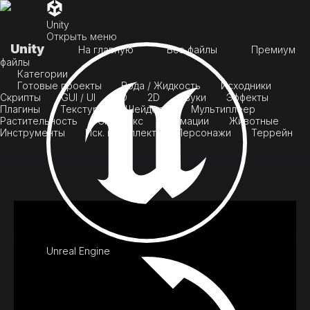
Unity
Открыть меню
Unity
На главную
Все файлы
Премиум
файлы
Категории
Готовые проекты
Вода / Жидкость
Исходники
Скрипты
GUI / UI
3D
2D
Звуки
Эффекты
Плагины
Текстуры
Шейдеры
Мультиплеер
Растительность
Скайбокс
Анимации
Животные
Инструменты
Иск. интеллект
Персонажи
Террейн
Unreal Engine