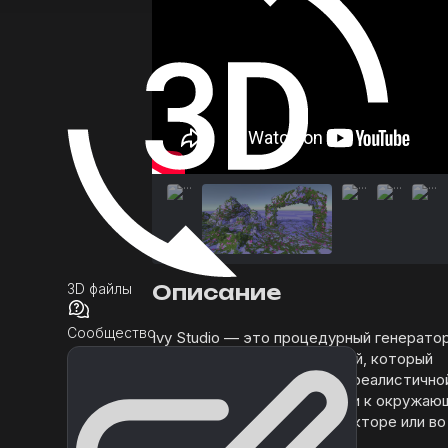
3D файлы
Описание
Сообщество
Ivy Studio — это процедурный генерато
плюща и вьющихся растений, который
фокусируется на создании реалистично
адаптивной растительности к окружаю
среде. Создайте Ivy в редакторе или во
время выполнения.