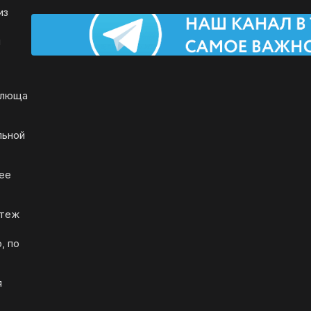
из
ы
плюща
льной
лее
ртеж
, по
я