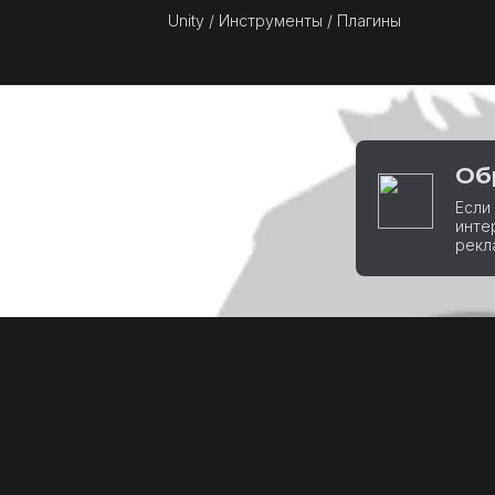
Unity / Инструменты / Плагины
Об
Если
инте
рекл