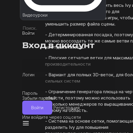
- Опция Ungrow, чтобы удалить весь Ivy 
сцены и заново вырастить его для
Видеоуроки
редактирования или запуска игры, чтоб
уменьшить размер файла сцены.
Войти
- Детерминированная посадка, поэтому
можно воссоздать те же самые ветви 
Вход в аккаунт
на отдыхе плюща.
- Плоские сетчатые ветки для максима
производительности
- Вариант для полных 3D-веток, для бо
Логин
сильных систем
- Ограничение генератора плюща на че
Пароль
области, поэтому можно использовать
Забыли пароль?
несколько менеджеров по выращиванию
Войти
Регистрация
одному на область.
Или войдите через соц.сети
- Система на основе сетки, помогающа
разделить Ivy для повышения