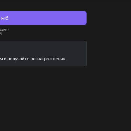
 Мб)
ватели
д.
м и получайте вознаграждения.