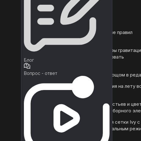
Функции:
- Генерация плюща на основе правил
поведения растений
- Используйте модификаторы гравитаци
кривизны, чтобы контролировать
Блог
распространение плюща
Вопрос - ответ
- Создание и управление плющом в ред
- Генерация Ivy и оптимизация на лету в
время выполнения
- Простая прямая замена листьев и цве
плюща с помощью любого сборного эл
- Чрезвычайная оптимизация сетки Ivy с
режимом per stoke или глобальным ре
во время выполнения.