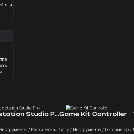
ей для
ппе
ять
и.
Vegetation Studio Pro
Game Kit Controller
Unity / Инструменты / Растительность
Unity / Инструменты / Готовые проекты