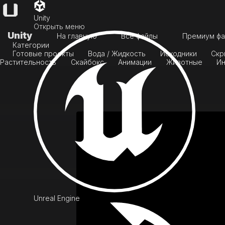
Unity
Открыть меню
Unity
На главную
Все файлы
Премиум фа
Категории
Готовые проекты
Вода / Жидкость
Исходники
Скр
Растительность
Скайбокс
Анимации
Животные
Ин
Unreal Engine