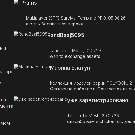
tims
Multiplayer (STP) Survival Template PRO, 05.08.26
а есть бесплатная версия
RandBaaj5095
и и
Grand Rock Motel, 01.07.26
I wan to exchange assets
Марина Блатун
акторе
о
Коллекция моделей серии POLYGON, 21.
Ссылка не работает. Ссылается на янд
тов
уже зарегистрировано
емента
Terrain To Mesh, 20.05.26
спасибо вам я chicken dlc дел
жимом