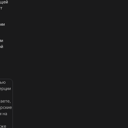
ющей
ет
ами
ми
ой
тью
ерции
таете,
орские
м на
акже