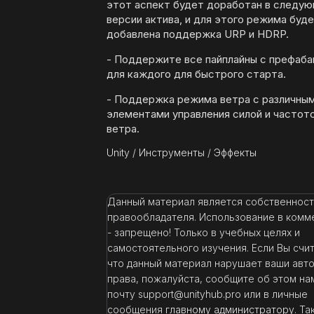
этот аспект будет доработан в следу
версии актива, и для этого режима буд
добавлена ​​поддержка URP и HDRP.
- Поддержите все пайплайны с префаб
для каждого для быстрого старта.
- Поддержка режима ветра с различны
элементами управления силой и частот
ветра.
Unity
/
Инструменты
/
Эффекты
Данный материал является собственнос
правообладателя. Использование в комм
- запрещено! Только в учебных целях и
самостоятельного изучения. Если Вы счи
что данный материал нарушает ваши авт
права, пожалуйста, сообщите об этом на
почту support@unityhub.pro или в личные
сообщения
главному администратору
. Т