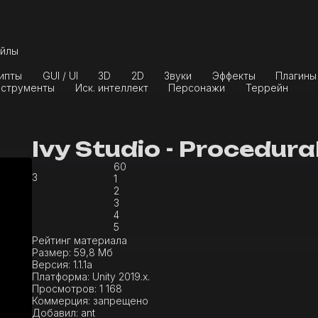
йлы
ипты
GUI / UI
3D
2D
Звуки
Эффекты
Плагины
струменты
Иск. интеллект
Персонажи
Террейн
Ivy Studio - Procedura
60
3
1
2
3
4
5
Рейтинг материала
Размер:
59,8 Мб
Версия:
1.1.1a
Платформа:
Unity 2019.x.
Просмотров:
1 168
Коммерция:
запрещено
Добавил:
ant