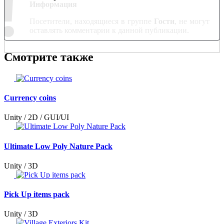
!
Информация
Посетители, находящиеся в группе
Гости
, не могут
оставлять комментарии к данной публикации.
Смотрите также
Currency coins
Unity / 2D / GUI/UI
Ultimate Low Poly Nature Pack
Unity / 3D
Pick Up items pack
Unity / 3D