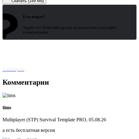
Скачать (149 Мб)
?
Зарегистрированные пользователи
ожидают всего 15 секунд.
Есть вопрос?
Задайте его! Помогайте другим пользователям и получайте
вознаграждения.
Битая
ссылка? Сообщите!
Сообщить
Комментарии
tims
Multiplayer (STP) Survival Template PRO, 05.08.26
а есть бесплатная версия