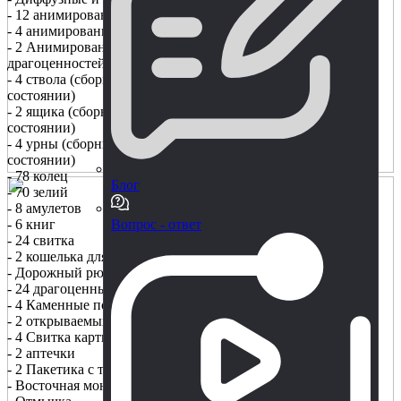
- 12 анимированных деревянных сундуков
- 4 анимированных каменных сундука
- 2 Анимированные деревянные шкатулки для
драгоценностей
- 4 ствола (сборные конструкции в исправном и сломанном
состоянии)
- 2 ящика (сборные конструкции в исправном и сломанном
состоянии)
- 4 урны (сборные конструкции в исправном и сломанном
состоянии)
- 78 колец
Блог
- 70 зелий
- 8 амулетов
- 6 книг
Вопрос - ответ
- 24 свитка
- 2 кошелька для монет
- Дорожный рюкзак
- 24 драгоценных камня
- 4 Каменные подставки для книг
- 2 открываемых витрины для прокрутки
- 4 Свитка карты
- 2 аптечки
- 2 Пакетика с травами
- Восточная монета