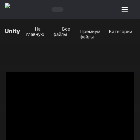
На
Все
Unity
Премиум
Категории
главную
файлы
файлы