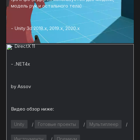
модель рук и остального тела)
- Unity 3d 2018.х, 2019.х, 2020.х
-
DirectX
11
- .NET4x
by
Assov
Видео обзор ниже:
Unity
/
Готовые проекты
/
Мультиплеер
/
Инструменты
/
Премиум