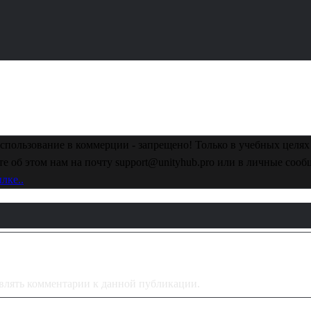
спользование в коммерции - запрещено! Только в учебных целях 
е об этом нам на почту support@unityhub.pro или в личные соо
лке..
тавлять комментарии к данной публикации.