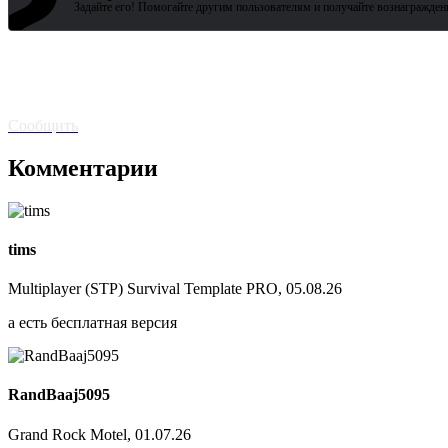
?
Задайте его! Помогайте другим пользователям и получайте вознагражден
Битая
ссылка? Сообщите!
Сообщить
Комментарии
tims
Multiplayer (STP) Survival Template PRO, 05.08.26
а есть бесплатная версия
RandBaaj5095
Grand Rock Motel, 01.07.26