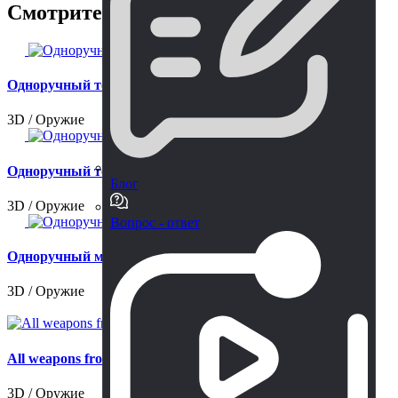
Смотрите также
Одноручный топор
3D / Оружие
Одноручный топор
Блог
3D / Оружие
Вопрос - ответ
Одноручный меч
3D / Оружие
All weapons from The Forest Part 1
3D / Оружие