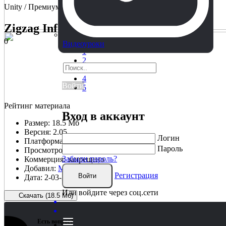
Unity / Премиум
Zigzag Infinite Runner Game
0
0
Видеоуроки
1
2
3
4
Войти
5
Рейтинг материала
Вход в аккаунт
Размер:
18.5 Мб
Версия:
2.05
Логин
Платформа:
Unity 5.x.
Пароль
Просмотров:
3 742
Забыли пароль?
Коммерция:
запрещено
Добавил:
MirrorX
Регистрация
Войти
Дата:
2-03-2023, 18:13
Или войдите через соц.сети
Скачать (18.5 Мб)
Есть вопрос?