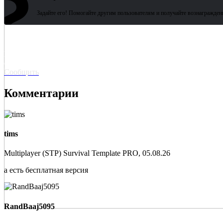
?
Задайте его! Помогайте другим пользователям и получайте вознагражден
Битая
ссылка? Сообщите!
Сообщить
Комментарии
tims
Multiplayer (STP) Survival Template PRO, 05.08.26
а есть бесплатная версия
RandBaaj5095