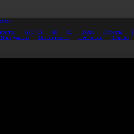
файлы
крипты
GUI / UI
3D
2D
Звуки
Эффекты
П
Инструменты
Иск. интеллект
Персонажи
Террейн