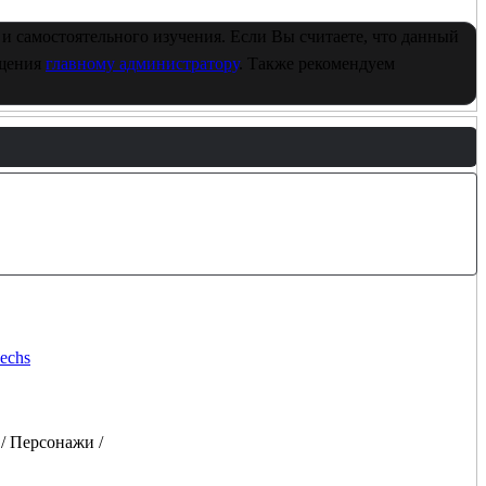
и самостоятельного изучения. Если Вы считаете, что данный
бщения
главному администратору
. Также рекомендуем
 / Персонажи /