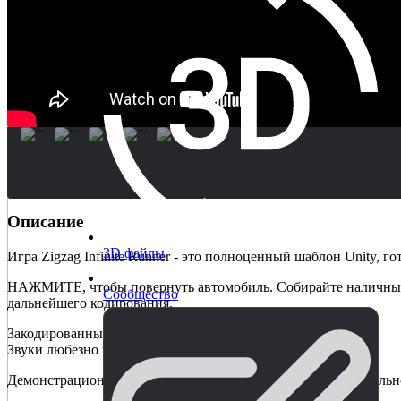
Описание
3D файлы
Игра Zigzag Infinite Runner - это полноценный шаблон Unity,
НАЖМИТЕ, чтобы повернуть автомобиль. Собирайте наличные и
Сообщество
дальнейшего кодирования.
Закодированный на C#
Звуки любезно предоставлены проектом free sound project.
Демонстрационные ресурсы карт и модели взяты из официально