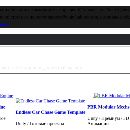
спользование в коммерции - запрещено! Только в учебных целях 
е об этом нам на почту support@unityhub.pro или в личные соо
лке..
тавлять комментарии к данной публикации.
ine
PBR Modular Mechs
Endless Car Chase Game Template
вые
Unity / Премиум / 3D
Unity / Готовые проекты
Анимации