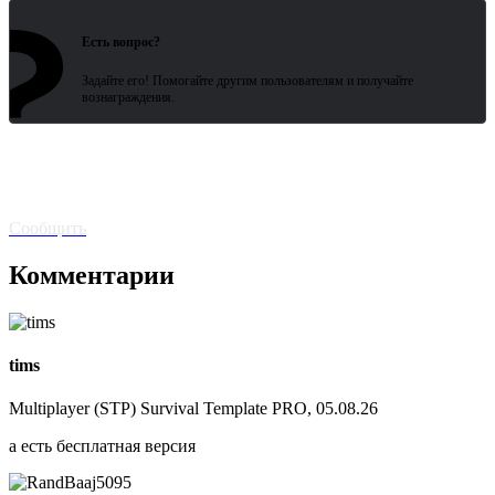
?
Зарегистрированные пользователи
ожидают всего 15 секунд.
Есть вопрос?
Задайте его! Помогайте другим пользователям и получайте
вознаграждения.
Битая
ссылка? Сообщите!
Сообщить
Комментарии
tims
Multiplayer (STP) Survival Template PRO, 05.08.26
а есть бесплатная версия