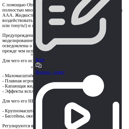
С помощью Obi Fluid вы можете с легкостью создавать
полностью многопоточные жидкостные симуляции качества
AAA. Жидкости реагируют друг с другом, могут
воздействовать на твердые тела (даже заставлять их плавать
или тонуть!) и способны прилипать к поверхностям.
Предупреждение: Пожалуйста, обратите внимание, что
моделирование жидкости - очень сложная задача. Будьте
осведомлены о его последствиях для производительности,
прежде чем использовать его.
Блог
Для чего его использовать:
Вопрос - ответ
- Маломасштабное моделирование жидкости
- Плавная игровая механика 2D
- Капающая жидкость
- Эффекты всплеска
Для чего его НЕ следует использовать:
- Крупномасштабное моделирование жидкости
- Бассейны, океаны, озера, наводнения
Регулируются все физические свойства жидкости: вязкость,