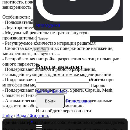
плотность, поверхностное натяжение, липкость,
завихренность...
Особенности:
- Пользовательские формы излучателей.
Видеоуроки
- Двустороннее взаимодействие твердого тела.
- Модульный решатель: не тратьте впустую
производительность, все параметры доступны.
- Регулируемое количество итераций решателя.
- Свойства каждой частицы: поверхностное натяжение,
Войти
завихренность, плавучесть....
- Беспроблемная настройка разрешения частиц с помощью
одного параметра.
Вход в аккаунт
- Поддерживает жидкости разного разрешения,
взаимодействующие в одном и том же моделировании.
Логин
- Поддерживает высокие коэффициенты плотности при
многофазном моделировании.
Пароль
- Поддерживает коллайдеры Box, Sphere, Capsule, Mesh,
Забыли пароль?
Character и Terrain.
- Автоматическое отбраковывание камеры: невидимые
Регистрация
Войти
жидкости не обновляют свою имитацию.
Или войдите через соц.сети
Unity
/
Вода / Жидкость
Данный материал является собственностью правообладателя.
Использование в коммерции - запрещено! Только в учебных