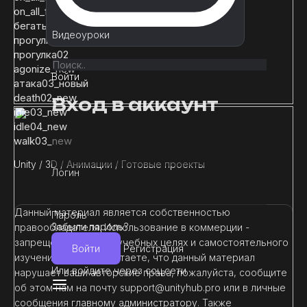
on_all_four_eat
бегать
Видеоуроки
прогулка01
прогулка02
agonize_new
Войти
атака03_новый
death02_new
Вход в аккаунт
idle03_new
idle04_new
walk03_new
Unity
/
3D
/
Анимации
/
Готовые проекты
Логин
Данный материал является собственностью
Пароль
Забыли пароль?
правообладателя. Использование в коммерции -
запрещено! Только в учебных целях и самостоятельного
Войти
Регистрация
изучения. Если Вы считаете, что данный материал
Или войдите через соц.сети
нарушает ваши авторские права, пожалуйста, сообщите
об этом нам на почту support@unityhub.pro или в личные
сообщения
главному администратору
. Также