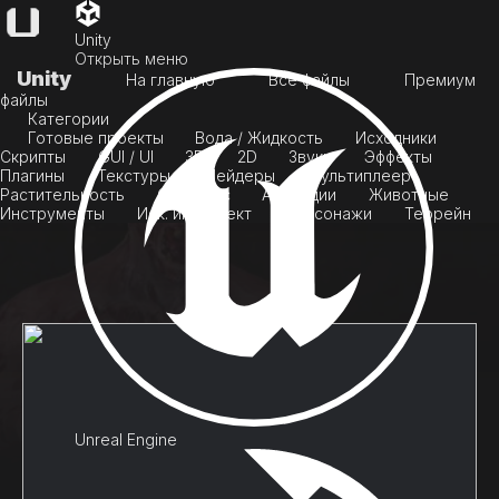
Unity
Открыть меню
Unity
На главную
Все файлы
Премиум
файлы
Категории
Готовые проекты
Вода / Жидкость
Исходники
Скрипты
GUI / UI
3D
2D
Звуки
Эффекты
Плагины
Текстуры
Шейдеры
Мультиплеер
Растительность
Скайбокс
Анимации
Животные
Инструменты
Иск. интеллект
Персонажи
Террейн
Unreal Engine