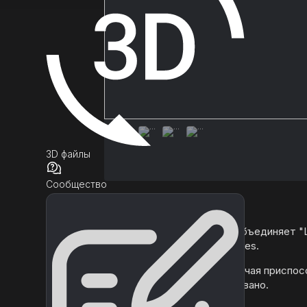
3D файлы
Сообщество
Описание
Этот аддон для MMFPSE объединяет "L
Shooter Pack" от Infima Games.
Все оружие из набора, включая приспос
персонажа, было интегрировано.