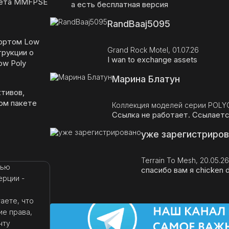
акета MMFPSE
а есть бесплатная версия
RandBaaj5095
ортом Low
Grand Rock Motel, 01.07.26
трукции о
I wan to exchange assets
ow Poly
Марина Блатун
тивов,
ом пакете
Коллекция моделей серии POLYG
Ссылка не работает. Ссылается
уже зарегистриро
Terrain To Mesh, 20.05.26
тью
спасибо вам я chicken 
ерции -
аете, что
ие права,
чту