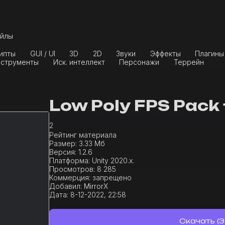
йлы
ипты
GUI / UI
3D
2D
Звуки
Эффекты
Плагины
струменты
Иск. интеллект
Персонажи
Террейн
Low Poly FPS Pack
2
Рейтинг материала
Размер:
3.33 Мб
Версия:
1.2.6
Платформа:
Unity 2020.x.
Просмотров:
8 285
Коммерция:
запрещено
Добавил:
MirrorX
Дата:
8-12-2022, 22:58
Скачать (3