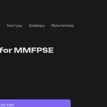
Текстуры
Шейдеры
Мультиплеер
 for MMFPSE
.33 Мб)