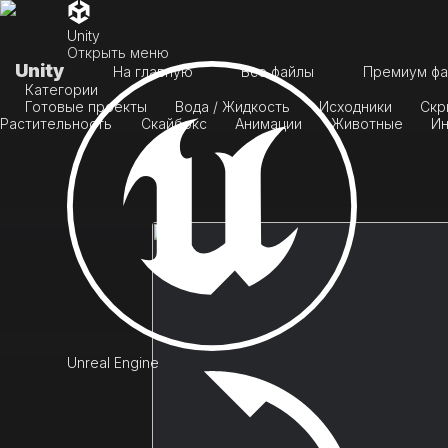
Unity
Открыть меню
Unity
На главную
Все файлы
Премиум фа
Категории
Готовые проекты
Вода / Жидкость
Исходники
Скр
Растительность
Скайбокс
Анимации
Животные
Ин
Unreal Engine