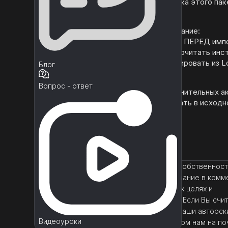
Для этого требуется покупка этого п
и Low Poly Shooter Pack.
пожалуйста, обратите внимание:
Импортируйте этот ресурс ПЕРЕД имп
Poly Shooter Pack, чтобы прочитать инс
том, что вам нужно импортировать из L
Блог
Shooter pack!
Вопрос - ответ
Не включает никаких дополнительных ак
которые могли отсутствовать в исходн
активов
Unity
/
Готовые проекты
Данный материал является собственнос
правообладателя. Использование в комм
запрещено! Только в учебных целях и
самостоятельного изучения. Если Вы счит
данный материал нарушает ваши авторск
Видеоуроки
пожалуйста, сообщите об этом нам на по