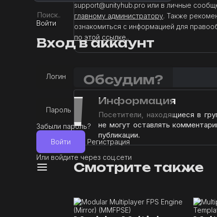
support@unityhub.pro или в личные сообщ
главному администратору
. Также рекоме
Войти
ознакомиться с информацией для правоо
по этой ссылке..
Вход в аккаунт
Логин
Обсудим?
!
Информация
Пароль
Посетители, находящиеся в гр
не могут оставлять комментари
Забыли пароль?
публикации.
Войти
Регистрация
Или войдите через соц.сети
Смотрите также