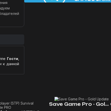
ения
ндуем
бладателей
уппе
Гости
,
и к данной
Save Game Pro - Gold Update