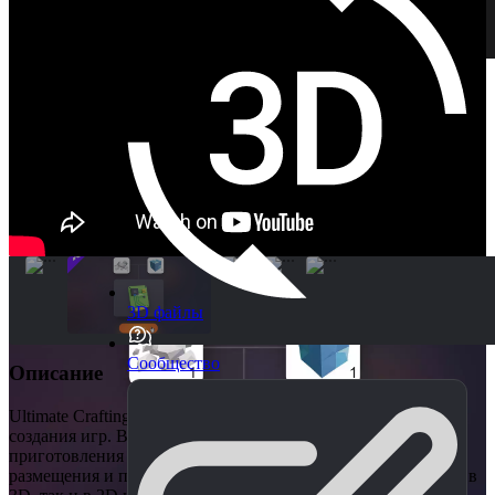
3D файлы
Сообщество
Описание
Ultimate Crafting System - это ваше комплексное решение для
создания игр. В нем есть все - от самых азов плавного
приготовления блюд и рецептов до надежной системы
размещения и передачи энергии. Может использоваться как в