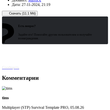
Добавил:
MirrorX
Дата:
27-11-2024, 21:19
Скачать (11.1 Мб)
?
Зарегистрированные пользователи
ожидают всего 15 секунд.
Есть вопрос?
Задайте его! Помогайте другим пользователям и получайте
вознаграждения.
Битая
ссылка? Сообщите!
Сообщить
Комментарии
tims
Multiplayer (STP) Survival Template PRO, 05.08.26