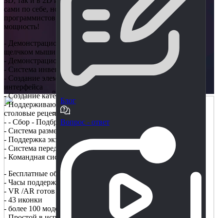
3D, так и в 2D играх. Отлично подходит для простых игр
сами по себе, но в то же время расширяется для
программистов, чтобы использовать его максимальную
мощность!
- Демонстрационная сцена от третьего лица с наведением и
щелчком мыши
- Демонстрационная сцена от первого лица
- Система инвентаризации
- Создание элементов с помощью простого в использовании
интерфейса
- Создание категории для добавления данных к элементам
Блог
- Поддерживаются как крафтовые, традиционные, так и
столовые рецепты
- - Сбор - Подбрасывание предметов и самовывоз
Вопрос - ответ
- Система размещения объектов и подключения
- Поддержка экземпляра элемента / уникального элемента
- Система передачи энергии/предметов
- Командная система
- Бесплатные обновления
- Часы поддержки URP
- VR /AR готов
- 43 иконки
- более 100 моделей
- Простой в использовании, хорошо организованный