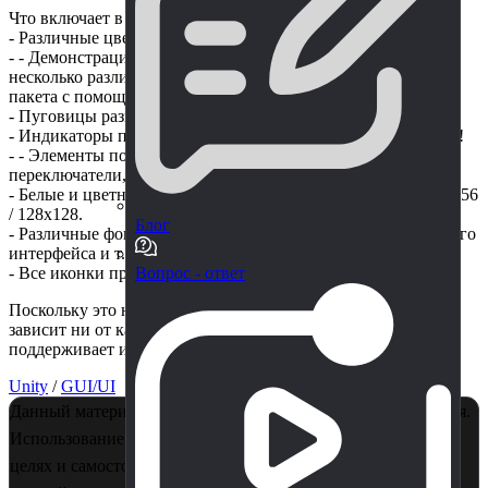
Что включает в себя этот актив:
- Различные цветовые вариации.
- - Демонстрационная сцена, где вы можете проверить
несколько различных реализаций кнопок и значков из этого
пакета с помощью простых скриптов.
- Пуговицы разного размера и формы и разных цветов!
- Индикаторы прогресса с разным стилем, цветами и фоном!
- - Элементы пользовательского интерфейса, такие как
переключатели, тумблеры, переключатели и т.д.
- Белые и цветные иконки разных размеров: 512x512 / 256x256
/ 128x128.
Блог
- Различные фоны для диалогов, элементов пользовательского
интерфейса и т.д.
- Все иконки представлены в формате PNG и SVG.
Вопрос - ответ
Поскольку это набор пользовательского интерфейса, он не
зависит ни от какого конвейера рендеринга, поэтому
поддерживает их все!
Unity
/
GUI/UI
Данный материал является собственностью правообладателя.
Использование в коммерции - запрещено! Только в учебных
целях и самостоятельного изучения. Если Вы считаете, что