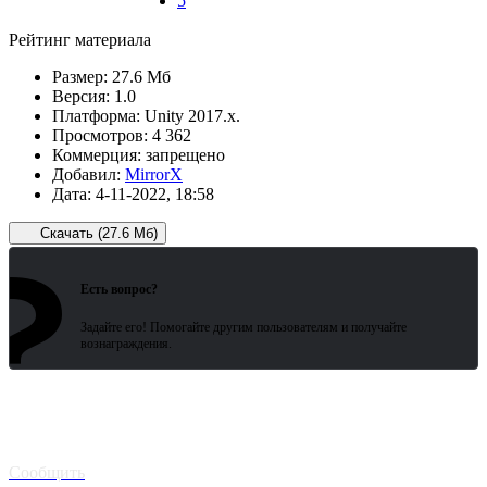
5
Рейтинг материала
Размер:
27.6 Мб
Версия:
1.0
Платформа:
Unity 2017.x.
Просмотров:
4 362
Коммерция:
запрещено
Добавил:
MirrorX
Дата:
4-11-2022, 18:58
Скачать (27.6 Мб)
?
Зарегистрированные пользователи
ожидают всего 15 секунд.
Есть вопрос?
Задайте его! Помогайте другим пользователям и получайте
вознаграждения.
Битая
ссылка? Сообщите!
Сообщить